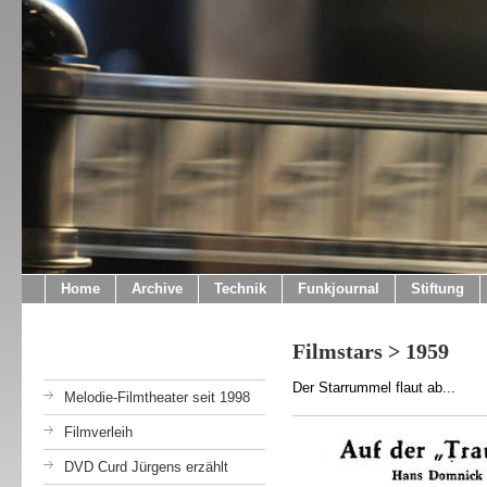
Home
Archive
Technik
Funkjournal
Stiftung
Filmstars > 1959
Der Starrummel flaut ab...
Melodie-Filmtheater seit 1998
Filmverleih
DVD Curd Jürgens erzählt