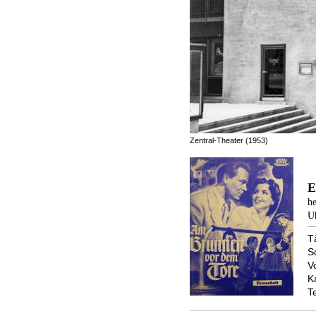
Zentral-Theater (1953)
E
he
U
T
S
V
K
T