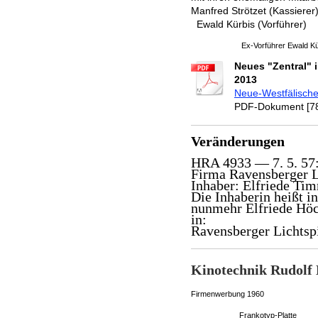
Manfred Strötzet (Kassiere
Ewald Kürbis (Vorführer)
Ex-Vorführer Ewald Kü
Neues "Zentral" i
2013
Neue-Westfälische
PDF-Dokument [78
Veränderungen
HRA 4933 — 7. 5. 57
Firma Ravensberger L
Inhaber: Elfriede Ti
Die Inhaberin heißt i
nunmehr Elfriede Höck
in:
Ravensberger Lichtspi
Kinotechnik Rudolf
Firmenwerbung 1960
Frankotyp-Platte