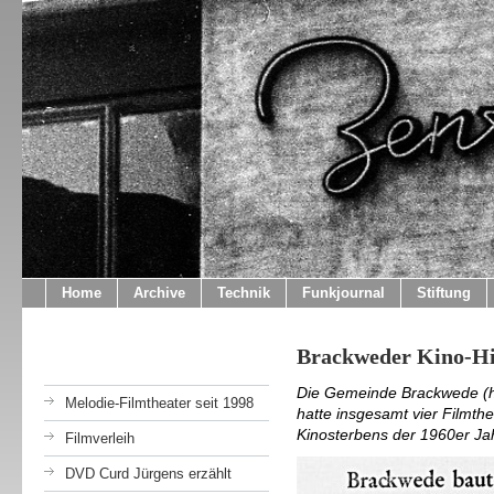
Home
Archive
Technik
Funkjournal
Stiftung
Brackweder Kino-Hi
Die Gemeinde Brackwede (he
Melodie-Filmtheater seit 1998
hatte insgesamt vier Filmthe
Kinosterbens der 1960er Ja
Filmverleih
DVD Curd Jürgens erzählt