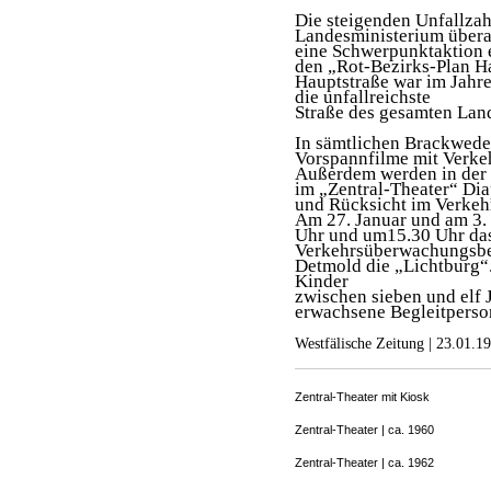
Die steigenden Unfallza
Landesministerium überal
eine Schwerpunktaktion e
den „Rot-Bezirks-Plan Ha
Hauptstraße war im Jahr
die unfallreichste
Straße des gesamten Land
In sämtlichen Brackweder
Vorspannfilme mit Verke
Außerdem werden in der 
im „Zentral-Theater“ Diap
und Rücksicht im Verkeh
Am 27. Januar und am 3. 
Uhr und um15.30 Uhr das
Verkehrsüberwachungsbe
Detmold die „Lichtburg“.
Kinder
zwischen sieben und elf J
erwachsene Begleitperso
Westfälische Zeitung | 23.01.1
Zentral-Theater mit Kiosk
Zentral-Theater | ca. 1960
Zentral-Theater | ca. 1962