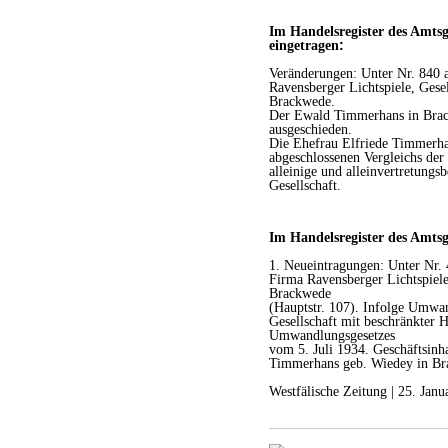
Im Handelsregister des Amtsge
eingetragen
:
Veränderungen: Unter Nr. 840 
Ravensberger Lichtspiele, Gese
Brackwede.
Der Ewald Timmerhans in Bra
au
s
ges
c
hieden.
Die Ehefrau Elfriede Timmerhan
abgeschlossenen Vergleichs der
alleinige und all
e
invertretungsb
Gesellschaft.
Im Handelsregister des Amtsge
1. Neueintragungen: Unter Nr.
Firma Ravensberger Lichtspiele
Brackwede
(Hauptstr. 107). Infolge Umwa
Gesellschaft mit beschränkter 
Umwandlungsgesetzes
vom 5. Juli 1934. Geschäftsinh
Timmerhans geb. Wiedey in Br
Westfälische Zeitung | 25. Janu