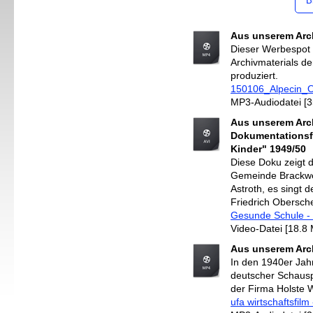
B
Aus unserem Arc
Dieser Werbespot
Archivmaterials d
produziert.
150106_Alpecin
MP3-Audiodatei [3
Aus unserem Arch
Dokumentationsf
Kinder" 1949/50
Diese Doku zeigt d
Gemeinde Brackwed
Astroth, es singt d
Friedrich Obersche
Gesunde Schule - 
Video-Datei [18.8
Aus unserem Archi
In den 1940er Jah
deutscher Schauspi
der Firma Holste W
ufa wirtschaftsfilm -