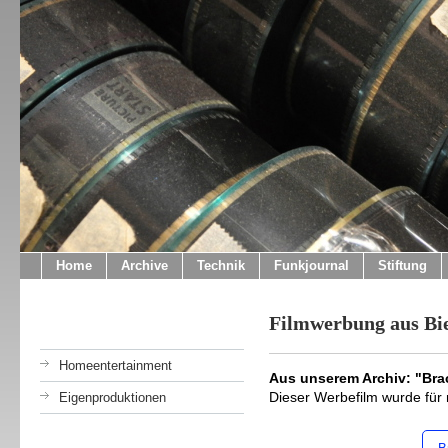
Home
Archive
Technik
Funkjournal
Stiftung
Filmwerbung aus Bie
Homeentertainment
Aus unserem Archiv: "Brac
Dieser Werbefilm wurde für
Eigenproduktionen