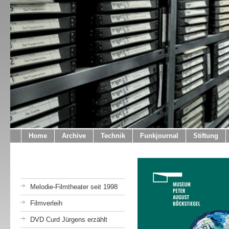
Home
Archive
Technik
Funkjournal
Stiftung
Melodie-Filmtheater seit 1998
Filmverleih
DVD Curd Jürgens erzählt