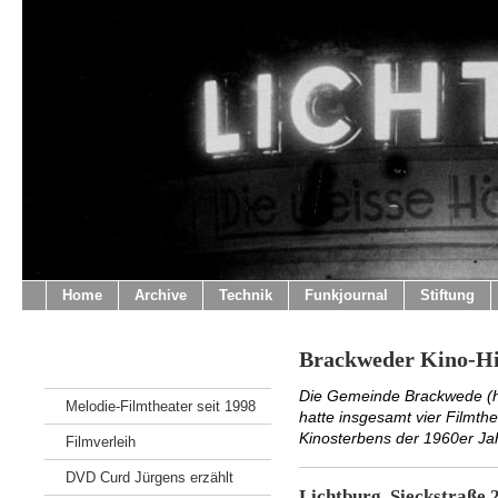
Home
Archive
Technik
Funkjournal
Stiftung
Brackweder Kino-Hi
Die Gemeinde Brackwede (he
Melodie-Filmtheater seit 1998
hatte insgesamt vier Filmthe
Kinosterbens der 1960er Ja
Filmverleih
DVD Curd Jürgens erzählt
Lichtburg, Sieckstra