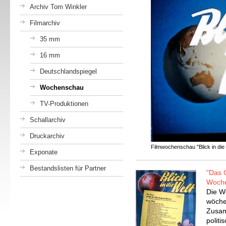
Archiv Tom Winkler
Filmarchiv
35 mm
16 mm
Deutschlandspiegel
Wochenschau
TV-Produktionen
Schallarchiv
Druckarchiv
Filmwochenschau "Blick in die
Exponate
Bestandslisten für Partner
"Das G
Woch
Die W
wöche
Zusam
politi