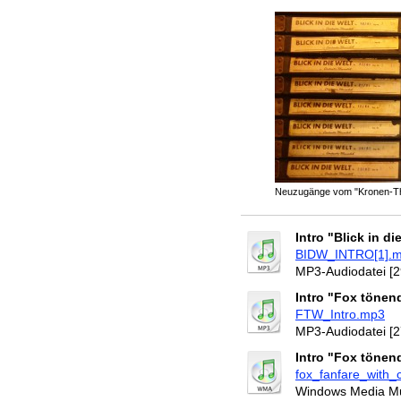
Neuzugänge vom "Kronen-The
Intro "Blick in di
BIDW_INTRO[1].
MP3-Audiodatei [2
Intro "Fox töne
FTW_Intro.mp3
MP3-Audiodatei [2
Intro "Fox töne
fox_fanfare_with_
Windows Media Mus