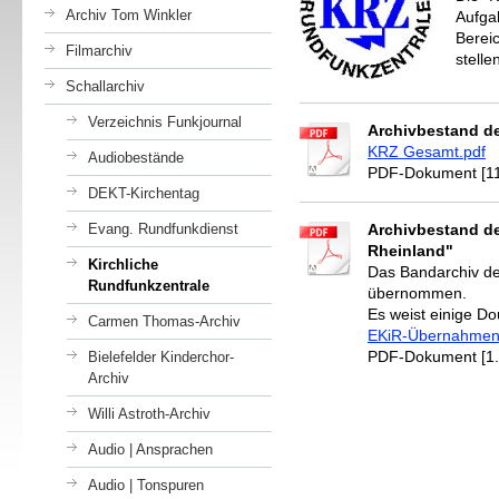
Archiv Tom Winkler
Aufga
Berei
Filmarchiv
stelle
Schallarchiv
Verzeichnis Funkjournal
Archivbestand de
KRZ Gesamt.pdf
Audiobestände
PDF-Dokument [11
DEKT-Kirchentag
Evang. Rundfunkdienst
Archivbestand de
Rheinland"
Kirchliche
Das Bandarchiv d
Rundfunkzentrale
übernommen.
Es weist einige D
Carmen Thomas-Archiv
EKiR-Übernahmen
PDF-Dokument [1
Bielefelder Kinderchor-
Archiv
Willi Astroth-Archiv
Audio | Ansprachen
Audio | Tonspuren