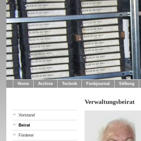
Home
Archive
Technik
Funkjournal
Stiftung
Verwaltungsbeirat
Vorstand
Beirat
Förderer